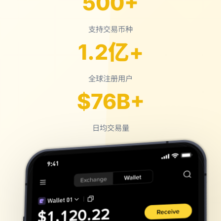
500+
支持交易币种
1.2亿+
全球注册用户
$76B+
日均交易量